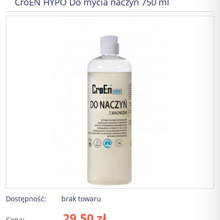
CroEN HYPO Do mycia naczyń 750 ml
Dostępność:
brak towaru
29,50 zł
Cena: