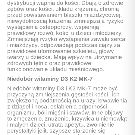
dystrybucji wapnia do kości. Dbają o zdrowie
zębów oraz kości, układu krążenia, chronią
przed powstawaniem blaszki miażdżycowej,
niewydolnością krążenia, zmniejszają ryzyko
wystąpienia osteoporozy, wspierają
prawidłowy rozwój kości u dzieci i młodzieży.
Zmniejszają ryzyko wystąpienia zawału serca
i miażdżycy, odpowiadają podczas ciąży za
prawidłowe uformowanie szkieletu, głowy i
twarzy u dziecka. Mają wpływ na utrzymanie
zdrowych tętnic oraz prawidłowe
funkcjonowanie układu mięśniowego.
Niedobór witaminy D3 K2 MK-7
Niedobór witaminy D3 i K2 MK-7 może być
przyczyną zmniejszenia gęstości kości i ich
zwiększoną podatnością na urazy, krwawienia
z dziąseł i nosa, osłabienia odporności
organizmu, bóli mięśni i stawów. Inne objawy
to zmęczenie, znużenie, krzywica u niemowląt
i małych dzieci, utrata apetytu, zwolnienie
perystaltyki jelit, szybsze starzenie się