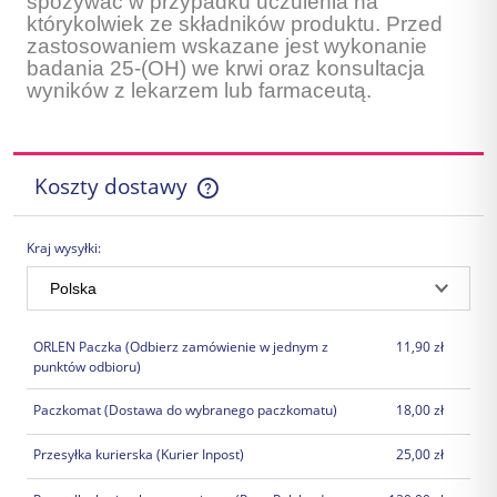
spożywać w przypadku uczulenia na
którykolwiek ze składników produktu. Przed
zastosowaniem wskazane jest wykonanie
badania 25-(OH) we krwi oraz konsultacja
wyników z lekarzem lub farmaceutą.
Koszty dostawy
Cena nie zawiera ewentualnych kosztów płatności
Kraj wysyłki:
ORLEN Paczka
(Odbierz zamówienie w jednym z
11,90 zł
punktów odbioru)
Paczkomat
(Dostawa do wybranego paczkomatu)
18,00 zł
Przesyłka kurierska
(Kurier Inpost)
25,00 zł