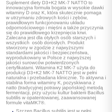
Suplement diety D3+K2 MK-7 NATTO to
innowacyjna formuła bogata w wysokie dawki
witaminy D oraz K, która skutecznie pomaga
w utrzymaniu zdrowych kości i zębów,
prawidłowym funkcjonowaniu układu
odpornościowego i mięśni a także przyczynia
się do prawidłowego krzepnięcia krwi.
Zalecana jest dla otyłych osób starszych i
wszystkich osób dorosłych. Produkt
stworzony w zgodzie z najwyższymi
standardami jakości i bezpieczeństwa,
wyprodukowany w Polsce z najwyższej
jakości surowców potwierdzonych
certyfikatami. Witamina K2 MK-7 użyta do
produkcji D3+K2 MK-7 NATTO jest w pełni
naturalna i przebadana klinicznie. To aktywna i
stabilna forma witaminy K, pozyskiwana z
natto (tradycyjnej potrawy japońskiej) metodą
fermentacji, przy użyciu kultur bakterii Bacillus
subtilis w opatentowanej, zaawansowanej
formule vitaMK7®.
Szczep Bacillus subtilis jest w pełni