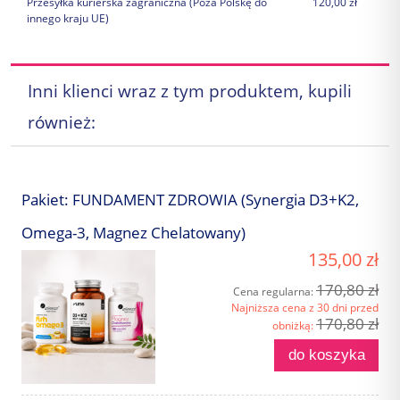
Przesyłka kurierska zagraniczna
(Poza Polskę do
120,00 zł
innego kraju UE)
Inni klienci wraz z tym produktem, kupili
również:
Pakiet: FUNDAMENT ZDROWIA (Synergia D3+K2,
Omega-3, Magnez Chelatowany)
135,00 zł
170,80 zł
Cena regularna:
Najniższa cena z 30 dni przed
170,80 zł
obniżką:
do koszyka