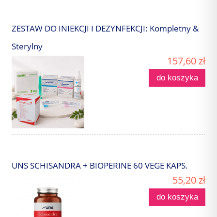
ZESTAW DO INIEKCJI I DEZYNFEKCJI: Kompletny &
Sterylny
157,60 zł
do koszyka
UNS SCHISANDRA + BIOPERINE 60 VEGE KAPS.
55,20 zł
do koszyka