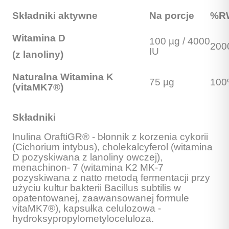
Składniki aktywne
Na porcje
%R
Witamina D
100 µg / 4000
200
IU
(z lanoliny)
Naturalna Witamina K
75 µg
10
(vitaMK7®)
Składniki
Inulina OraftiGR® - błonnik z korzenia cykorii
(Cichorium intybus), cholekalcyferol (witamina
D pozyskiwana z lanoliny owczej),
menachinon- 7 (witamina K2 MK-7
pozyskiwana z natto metodą fermentacji przy
użyciu kultur bakterii Bacillus subtilis w
opatentowanej, zaawansowanej formule
vitaMK7®), kapsułka celulozowa -
hydroksypropylometyloceluloza.